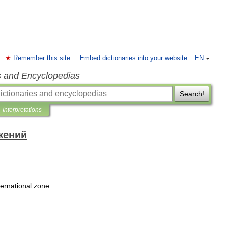
Remember this site
Embed dictionaries into your website
EN
s and Encyclopedias
Search!
Interpretations
ений
ternational
zone