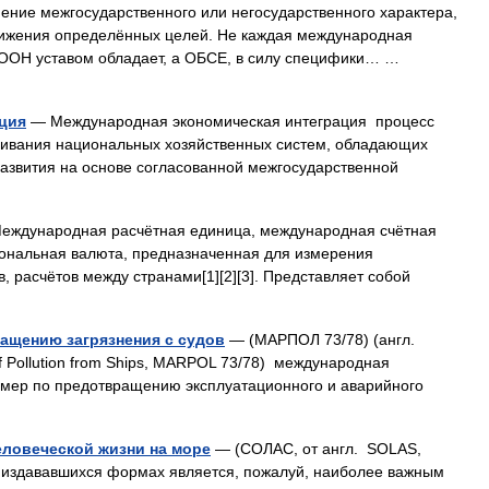
ние межгосударственного или негосударственного характера,
тижения определённых целей. Не каждая международная
, ООН уставом обладает, а ОБСЕ, в силу специфики… …
ция
— Международная экономическая интеграция процесс
щивания национальных хозяйственных систем, обладающих
азвития на основе согласованной межгосударственной
ждународная расчётная единица, международная счётная
ональная валюта, предназначенная для измерения
 расчётов между странами[1][2][3]. Представляет собой
ащению загрязнения с судов
— (МАРПОЛ 73/78) (англ.
n of Pollution from Ships, MARPOL 73/78) международная
мер по предотвращению эксплуатационного и аварийного
еловеческой жизни на море
— (СОЛАС, от англ. SOLAS,
ьно издававшихся формах является, пожалуй, наиболее важным