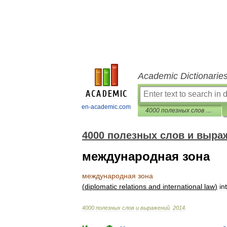
Academic Dictionarie
en-academic.com
4000 полезных слов и выражений
4000 полезных слов и выраж
международная зона
международная
зона
(
diplomatic
relations
and
international
law
)
in
4000
полезных
слов
и
выражений
.
2014
.