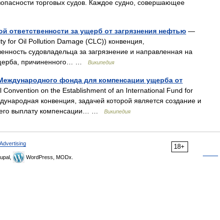
зопасности торговых судов. Каждое судно, совершающее
й ответственности за ущерб от загрязнения нефтью
—
ility for Oil Pollution Damage (CLC)) конвенция,
енность судовладельца за загрязнение и направленная на
ущерба, причиненного… …
Википедия
Международного фонда для компенсации ущерба от
l Convention on the Establishment of an International Fund for
еждународная конвенция, задачей которой является создание и
щего выплату компенсации… …
Википедия
Advertising
18+
upal,
WordPress, MODx.