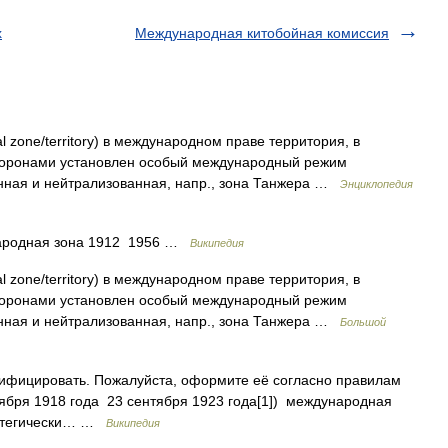
х
Международная китобойная комиссия
al zone/territory) в международном праве территория, в
торонами установлен особый международный режим
анная и нейтрализованная, напр., зона Танжера …
Энциклопедия
родная зона 1912 1956 …
Википедия
al zone/territory) в международном праве территория, в
торонами установлен особый международный режим
анная и нейтрализованная, напр., зона Танжера …
Большой
кифицировать. Пожалуйста, оформите её согласно правилам
ября 1918 года 23 сентября 1923 года[1]) международная
ратегически… …
Википедия