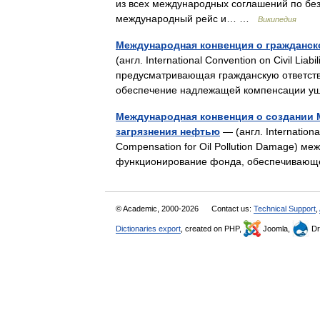
из всех международных соглашений по бе
международный рейс и… …
Википедия
Международная конвенция о гражданско
(англ. International Convention on Civil Liab
предусматривающая гражданскую ответств
обеспечение надлежащей компенсации 
Международная конвенция о создании 
загрязнения нефтью
— (англ. Internationa
Compensation for Oil Pollution Damage) м
функционирование фонда, обеспечиваю
© Academic, 2000-2026
Contact us:
Technical Support
,
Dictionaries export
, created on PHP,
Joomla,
Dr