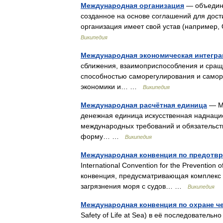
Международная организация
— объедине
созданное на основе соглашений для дос
организация имеет свой устав (например
Википедия
Международная экономическая интегра
сближения, взаимоприспособления и сра
способностью саморегулирования и самор
экономики и… …
Википедия
Международная расчётная единица
— Ме
денежная единица искусственная наднаци
международных требований и обязательств,
форму… …
Википедия
Международная конвенция по предотвр
International Convention for the Preventio
конвенция, предусматривающая комплекс 
загрязнения моря с судов… …
Википедия
Международная конвенция по охране ч
Safety of Life at Sea) в её последовател