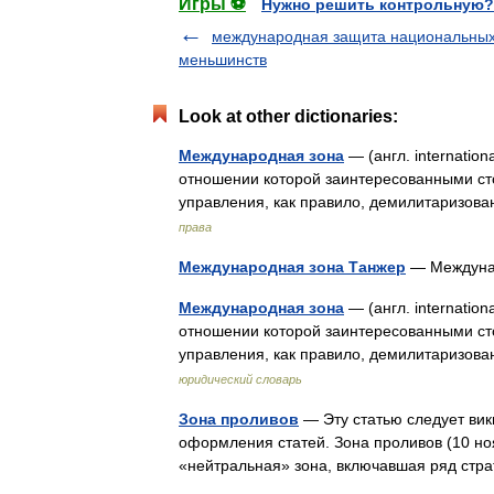
Игры ⚽
Нужно решить контрольную?
международная защита национальны
меньшинств
Look at other dictionaries:
Международная зона
— (англ. internation
отношении которой заинтересованными с
управления, как правило, демилитаризов
права
Международная зона Танжер
— Междуна
Международная зона
— (англ. internation
отношении которой заинтересованными с
управления, как правило, демилитаризов
юридический словарь
Зона проливов
— Эту статью следует ви
оформления статей. Зона проливов (10 но
«нейтральная» зона, включавшая ряд ст